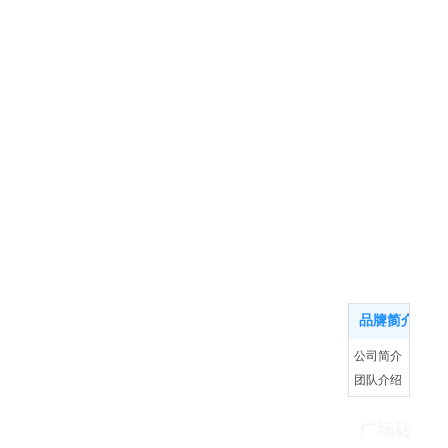
品牌简介
品牌简介
更多
公司简介
团队介绍
市场
扫码添加微信
企业文化
友情链接：洛阳市霞光游乐
广场砖