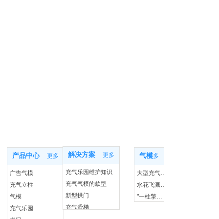
新闻动态
产品知识
产品中心
解决方案
更多
产品中心
气模
更多
更多
充气乐园维护知识
广告气模
大型充气玩具市场的未来
充气气模的款型
充气立柱
水花飞溅，乐趣无限：一探移动水上乐园的秘密
新型拱门
气模
"一柱擎天光彩：充气灯柱照亮你的每个夜晚"
充气滑梯
充气乐园
"不仅仅是个垫子：探索充气体操垫的奇妙世界"