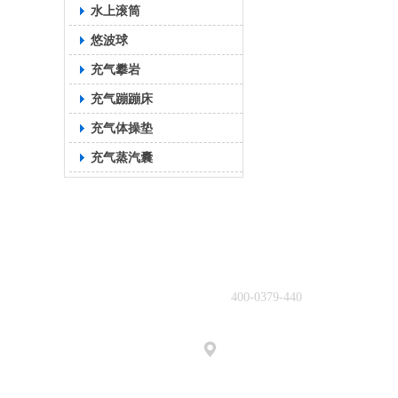
水上滚筒
悠波球
充气攀岩
充气蹦蹦床
充气体操垫
充气蒸汽囊
联系我们
400-0379-440
385215264@qq
com
洛阳市老城区春都路53号副食品