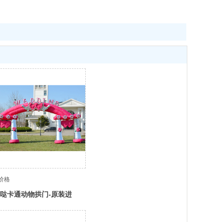
价格
哒卡通动物拱门-原装进
产地直供！