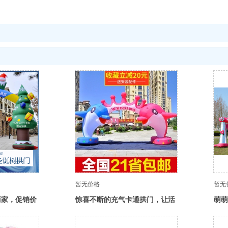
暂无价格
暂无
商家，促销价
惊喜不断的充气卡通拱门，让活
萌萌
货源直供
动更加热闹
口，