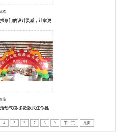
价格
拱形门的设计灵感，让家更
趣
价格
活动气模-多款款式任你挑
产地直供价格实惠
4
5
6
7
8
9
下一页
尾页