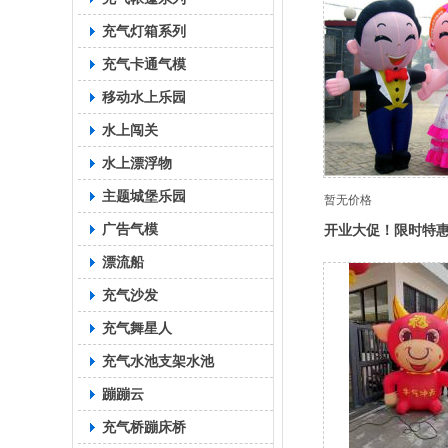
充气灯箱系列
充气卡通气模
移动水上乐园
水上闯关
水上漂浮物
主题城堡乐园
暂无价格
广告气模
开业大促！限时特
模，赶快抢购
漂流船
充气沙发
充气舞星人
充气水池支架水池
蹦蹦云
充气桥蹦床桥