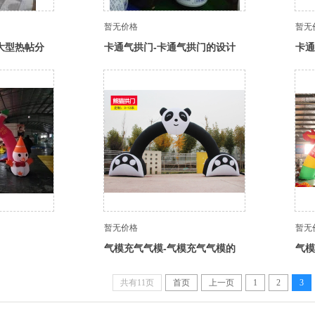
暂无价格
暂无
大型热帖分
卡通气拱门-卡通气拱门的设计
卡通
灵感与创意
有童
暂无价格
暂无
气模充气气模-气模充气气模的
气模
优势和特点
选，
共有11页
首页
上一页
1
2
3