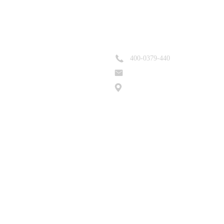
联系我们
400-0379-440
385215264@qq
com
洛阳市老城区春都路53号副食品