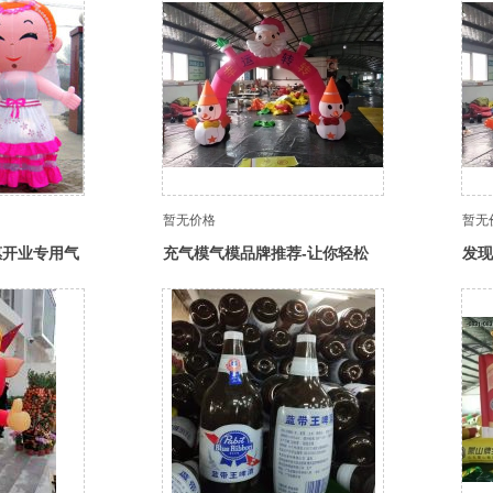
暂无价格
暂无
惠开业专用气
充气模气模品牌推荐-让你轻松
发现
找到心仪的充气模气模
限责