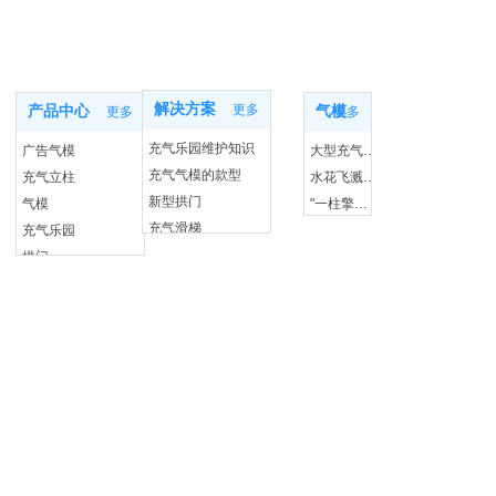
新闻动态
产品知识
产品中心
解决方案
更多
产品中心
气模
更多
更多
充气乐园维护知识
广告气模
大型充气玩具市场的未来
充气气模的款型
充气立柱
水花飞溅，乐趣无限：一探移动水上乐园的秘密
新型拱门
气模
"一柱擎天光彩：充气灯柱照亮你的每个夜晚"
充气滑梯
充气乐园
"不仅仅是个垫子：探索充气体操垫的奇妙世界"
拱门
"挑战重力，享受自由：充气攀岩的无限乐趣"
"漂流新风尚：充气漂流船带你游遍蓝色海洋"
"冬日也能飞扬：充气蹦床，让快乐无季节限制"
"任何时间任何地点：移动水上乐园让快乐无界限"
员删除
"泳池不再是奢望：支架游泳池让清凉触手可及"
"挑战极限，泼水狂欢：大型移动水上闯关等你来战"
"梦幻婚礼，从这里开始：婚庆广告气模的魔法世界"
"天空的彩虹门：探索充气拱门的奇幻世界"
"水上漫步：探秘神奇的水上步行球"