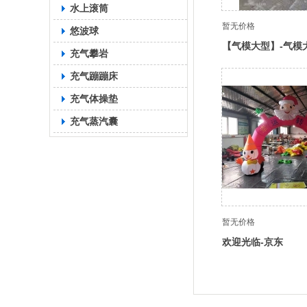
水上滚筒
暂无价格
悠波球
【气模大型】-气模
充气攀岩
享，了解最新趋势
充气蹦蹦床
充气体操垫
充气蒸汽囊
暂无价格
欢迎光临-京东