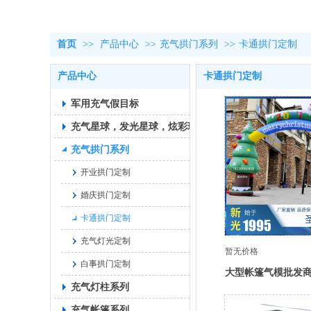
首页
>>
产品中心
>>
充气拱门系列
>>
卡通拱门定制
产品中心
卡通拱门定制
军用充气假目标
充气星球，发光星球，炫彩球
充气拱门系列
开业拱门定制
婚庆拱门定制
卡通拱门定制
充气灯光定制
暂无价格
白事拱门定制
大型帐篷气模批发
充气灯柱系列
格低至最低，产地
充气帐篷系列