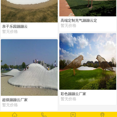
高端定制充气蹦蹦云定
暂无价格
亲子乐园蹦蹦云
暂无价格
彩色蹦蹦云厂家
暂无价格
超级蹦蹦云厂家
暂无价格