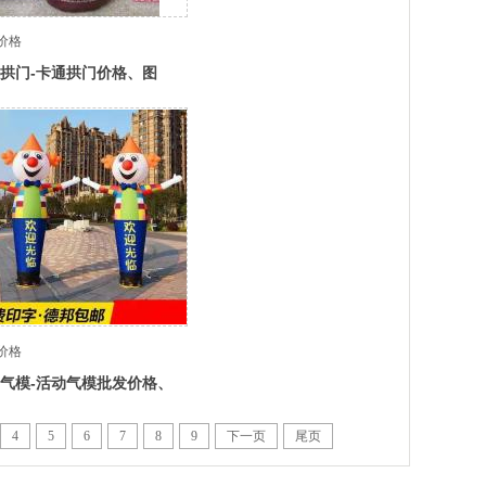
价格
拱门-卡通拱门价格、图
畅销排行
价格
气模-活动气模批发价格、
报价、厂家供应行业内幕揭
4
5
6
7
8
9
下一页
尾页