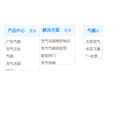
新闻动态
产品知识
产品中心
解决方案
更多
产品中心
气模
更多
更多
充气乐园维护知识
广告气模
大型充气玩具市场的未来
充气气模的款型
充气立柱
水花飞溅，乐趣无限：一探移动水上乐园的秘密
新型拱门
气模
"一柱擎天光彩：充气灯柱照亮你的每个夜晚"
充气滑梯
充气乐园
"不仅仅是个垫子：探索充气体操垫的奇妙世界"
拱门
"挑战重力，享受自由：充气攀岩的无限乐趣"
"漂流新风尚：充气漂流船带你游遍蓝色海洋"
"冬日也能飞扬：充气蹦床，让快乐无季节限制"
"任何时间任何地点：移动水上乐园让快乐无界限"
员删除
"泳池不再是奢望：支架游泳池让清凉触手可及"
"挑战极限，泼水狂欢：大型移动水上闯关等你来战"
"梦幻婚礼，从这里开始：婚庆广告气模的魔法世界"
"天空的彩虹门：探索充气拱门的奇幻世界"
"水上漫步：探秘神奇的水上步行球"