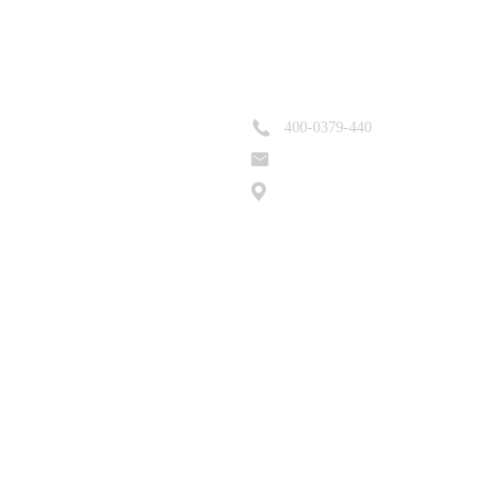
联系我们
400-0379-440
385215264@qq
com
洛阳市老城区春都路53号副食品